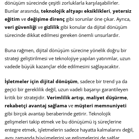
dönüşüm sürecinde çeşitli zorluklarla karşılaşabilirler.
Bunlar arasında,
teknolojik altyapı eksiklikleri
,
yetersiz
eğitim
ve
değişime direnç
gibi sorunlar öne çıkar. Ayrıca,
veri güvenliği
ve
gizlilik
gibi konular da dijital dönüşüm
sürecinde dikkat edilmesi gereken önemli unsurlardır.
Buna rağmen, dijital dönüşüm sürecine yönelik doğru bir
strateji geliştirilmesi ve teknolojiye yapılan yatırımlar, uzun
vadede büyük kazançlar elde edilmesini sağlayacaktır.
İşletmeler için dijital dönüşüm
, sadece bir trend ya da
geçici bir gereklilik değil, uzun vadeli başarıyı garantileyen
kritik bir stratejidir.
Verimlilik artışı
,
maliyet düşürme
,
rekabetçi avantaj sağlama
ve
müşteri memnuniyeti
gibi birçok avantajı beraberinde getirir. Teknolojik
gelişmeleri takip etmek ve bu dönüşümü iş süreçlerine
entegre etmek, işletmelerin sadece hayatta kalmalarını değil,
aynı zamanda büyümelerini ve gelişmelerini de sağlar.