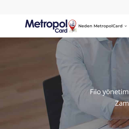
Neden MetropolCard
FiloPay
Filo yönetimi
Zama