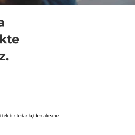
a
ikte
z.
 tek bir tedarikçiden alırsınız.