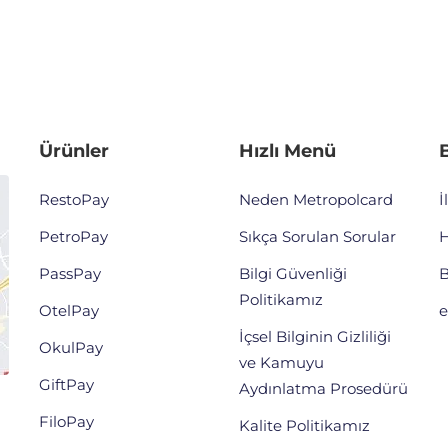
Ürünler
Hızlı Menü
B
RestoPay
Neden Metropolcard
İ
PetroPay
Sıkça Sorulan Sorular
H
PassPay
Bilgi Güvenliği
B
Politikamız
OtelPay
e
İçsel Bilginin Gizliliği
OkulPay
ve Kamuyu
GiftPay
Aydınlatma Prosedürü
FiloPay
Kalite Politikamız