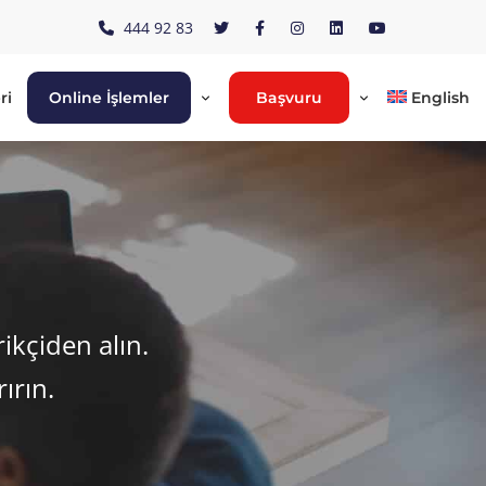
444 92 83
ri
Online İşlemler
Başvuru
English
rikçiden alın.
ırın.