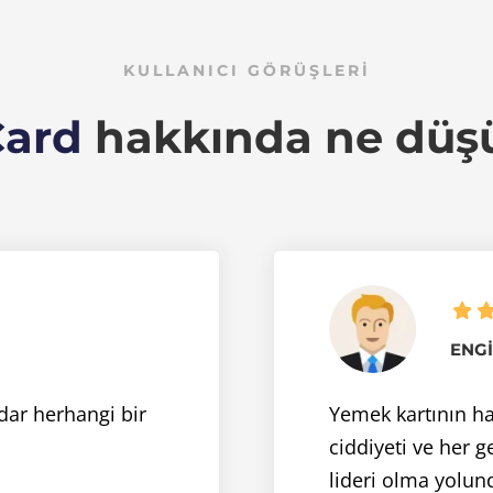
KULLANICI GÖRÜŞLERİ
Card
hakkında ne düş
ENGI
adar herhangi bir
Yemek kartının ha
ciddiyeti ve her 
lideri olma yolun