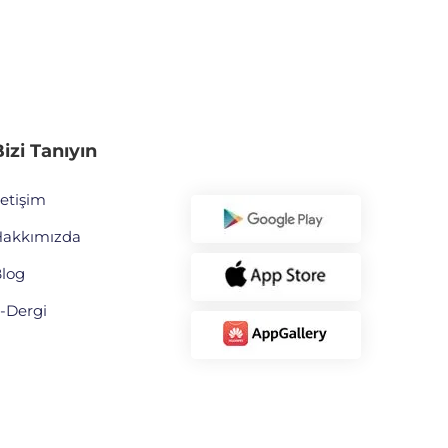
izi Tanıyın
letişim
akkımızda
log
-Dergi