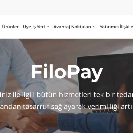
Ürünler
Üye İş Yeri
Avantaj Noktaları
Yatırımcı İlişkile
FiloPay
niz ile ilgili bütün hizmetleri tek bir teda
ndan tasarruf sağlayarak verimliliği artır