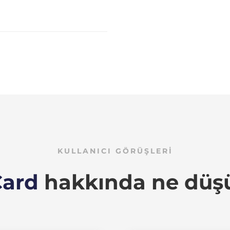
KULLANICI GÖRÜŞLERİ
Card
hakkında ne düş