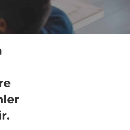
a
re
mler
r.