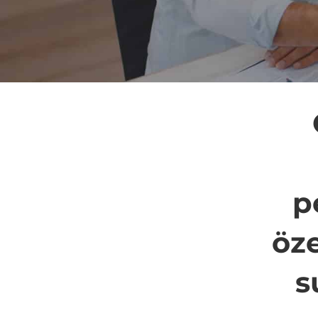
p
öze
s