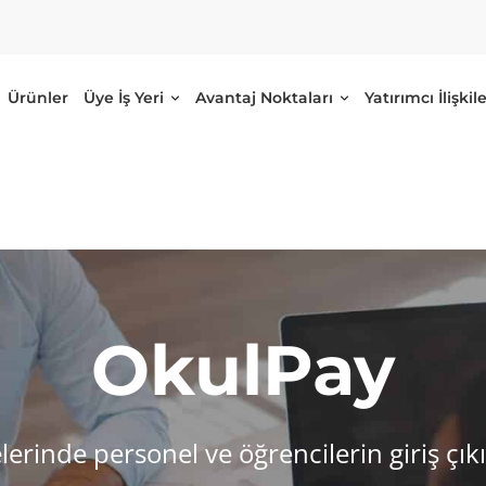
Ürünler
Üye İş Yeri
Avantaj Noktaları
Yatırımcı İlişkile
OkulPay
elerinde personel ve öğrencilerin giriş çı