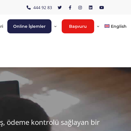
444 92 83
ri
Online İşlemler
Başvuru
English
kış, ödeme kontrolü sağlayan bir