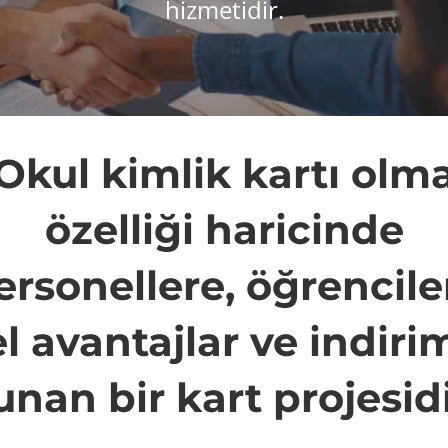
hizmetidir.
Okul kimlik kartı olm
özelliği haricinde
ersonellere, öğrencile
l avantajlar ve indiri
unan bir kart projesidi