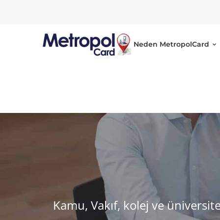
Neden MetropolCard
OkulPay
Kamu, Vakıf, kolej ve üniversit