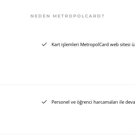
NEDEN METROPOLCARD?
Kart işlemleri MetropolCard web sitesi üz
Personel ve öğrenci harcamaları ile devam