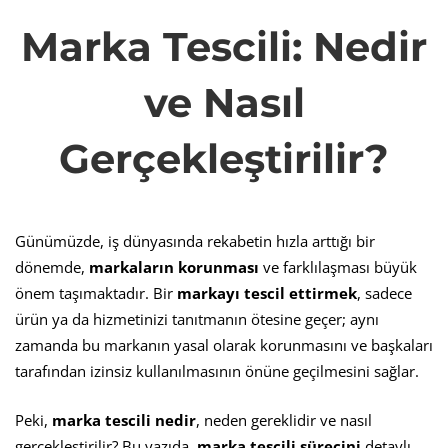
Marka
Marka Tescili: Nedir
Tescili:
ve Nasıl
Nedir
Gerçekleştirilir?
ve
Günümüzde, iş dünyasında rekabetin hızla arttığı bir
Nasıl
dönemde,
markaların korunması
ve farklılaşması büyük
önem taşımaktadır. Bir
markayı tescil ettirmek
, sadece
ürün ya da hizmetinizi tanıtmanın ötesine geçer; aynı
Gerçekleştirilir?
zamanda bu markanın yasal olarak korunmasını ve başkaları
tarafından izinsiz kullanılmasının önüne geçilmesini sağlar.
Peki,
marka tescili nedir
, neden gereklidir ve nasıl
gerçekleştirilir? Bu yazıda,
marka tescili sürecini
detaylı