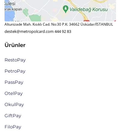
Altunizade Mah. Kısıklı Cad. No:30 P.K: 34662 Üsküdar/İSTANBUL
destek@metropolcard.com
444 92 83
Ürünler
RestoPay
PetroPay
PassPay
OtelPay
OkulPay
GiftPay
FiloPay