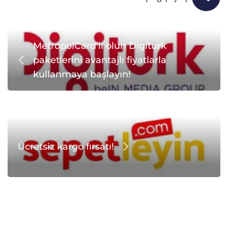
MetropolCard’lı olun Digiturk
paketlerini avantajlı fiyatlarla
kullanmaya başlayın!
Ücretsiz kargo fırsatı!