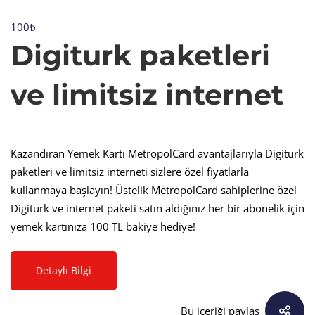
100₺
Digiturk
Digiturk paketleri
paketleri
ve limitsiz internet
ve
Kazandıran Yemek Kartı MetropolCard avantajlarıyla Digiturk
limitsiz
paketleri ve limitsiz interneti sizlere özel fiyatlarla
kullanmaya başlayın! Üstelik MetropolCard sahiplerine özel
Digiturk ve internet paketi satın aldığınız her bir abonelik için
internet
yemek kartınıza 100 TL bakiye hediye!
Detaylı Bilgi
Bu içeriği paylaş