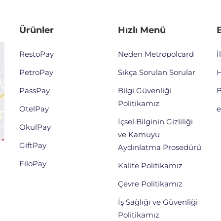
Ürünler
Hızlı Menü
B
RestoPay
Neden Metropolcard
İ
PetroPay
Sıkça Sorulan Sorular
H
PassPay
Bilgi Güvenliği
B
Politikamız
OtelPay
e
İçsel Bilginin Gizliliği
OkulPay
ve Kamuyu
GiftPay
Aydınlatma Prosedürü
FiloPay
Kalite Politikamız
Çevre Politikamız
İş Sağlığı ve Güvenliği
Politikamız