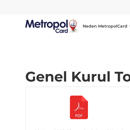
Neden MetropolCard
Genel
Genel Kurul To
Kurul
Toplantı