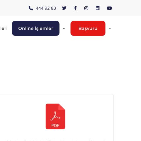
444 92 83
leri
Online İşlemler
Başvuru