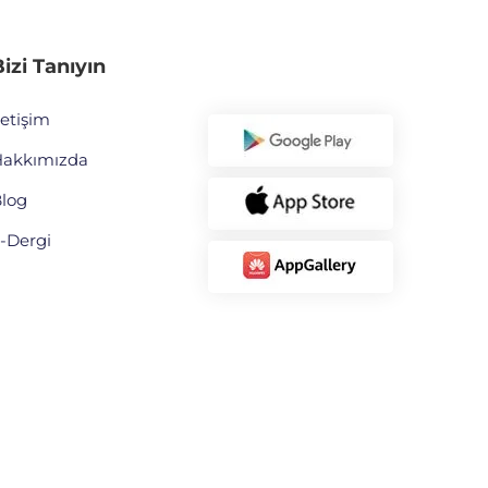
izi Tanıyın
letişim
akkımızda
log
-Dergi