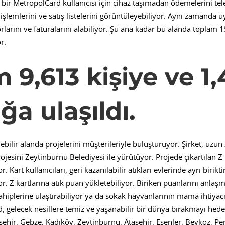
bir MetropolCard kullanıcısı için cihaz taşımadan ödemelerini te
ş işlemlerini ve satış listelerini görüntüleyebiliyor. Aynı zamand
orlarını ve faturalarını alabiliyor. Şu ana kadar bu alanda toplam 
r.
 9,613 kişiye ve 1,
ğa ulaşıldı.
bilir alanda projelerini müşterileriyle buluşturuyor. Şirket, uzu
Projesini Zeytinburnu Belediyesi ile yürütüyor. Projede çıkartılan Z K
. Kart kullanıcıları, geri kazanılabilir atıkları evlerinde ayrı birikt
or. Z kartlarına atık puan yükletebiliyor. Biriken puanlarını anlaş
sahiplerine ulaştırabiliyor ya da sokak hayvanlarının mama ihtiyacı
, gelecek nesillere temiz ve yaşanabilir bir dünya bırakmayı hed
şehir, Gebze, Kadıköy, Zeytinburnu, Ataşehir, Esenler, Beykoz, Pe