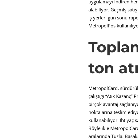
uygulamayı indiren her 
alabiliyor. Geçmiş satı
iş yerleri gün sonu rap
MetropolPos kullanılıyo
Toplam
ton atı
MetropolCard, sürdürüle
çalıştığı “Atık Kazanç” 
birçok avantaj sağlanıyor
noktalarına teslim ediy
kullanabiliyor. İhtiyaç 
Böylelikle MetropolCard
aralarında Tuzla, Başak