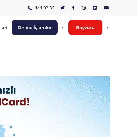
444 92 83
leri
Online İşlemler
Başvuru