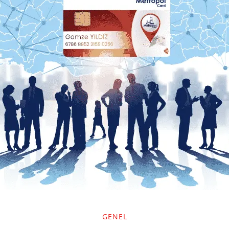
GENEL
polCard,