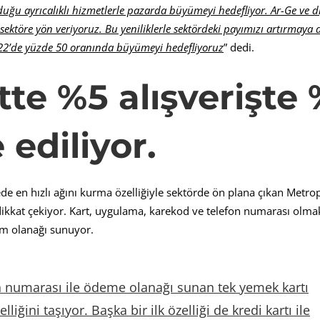
duğu ayrıcalıklı hizmetlerle pazarda büyümeyi hedefliyor. Ar-Ge ve di
e sektöre yön veriyoruz. Bu yeniliklerle sektördeki payımızı artırmaya
22’de yüzde 50 oranında büyümeyi hedefliyoruz
” dedi.
te %5 alışverişte 
 ediliyor.
ede en hızlı ağını kurma özelliğiyle sektörde ön plana çıkan Metro
 dikkat çekiyor. Kart, uygulama, karekod ve telefon numarası olmak
m olanağı sunuyor.
n numarası ile
ö
deme olanağı sunan tek yemek kartı
elliğini taşıyor. Başka bir ilk
ö
zelliği de kredi kartı ile