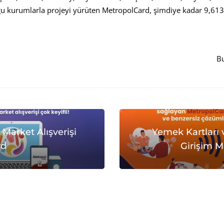
u kurumlarla projeyi yürüten MetropolCard, şimdiye kadar 9,613 
Bu
Market Alışverişi
Yemek Kartları 
rd
Girişim M