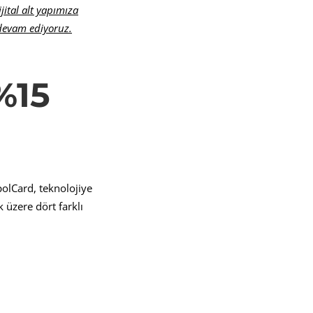
jital alt yapımıza
 devam ediyoruz.
%15
polCard, teknolojiye
 üzere dört farklı