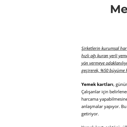
Me
2022’
%50
Şirketlerin kurumsal ha
büyüm
hızlı ağı kuran yerli yem
yön vermeye odaklanılıyor
geçirerek, %50 büyüme h
hedefl
Yemek kartları
, günü
Çalışanlar için belirlen
harcama yapabilmesine o
anlaşmalar yapıyor. Bu 
getiriyor.