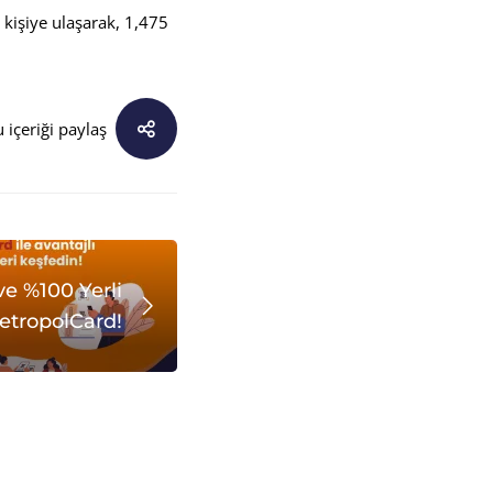
kişiye ulaşarak, 1,475
 içeriği paylaş
ve %100 Yerli
etropolCard!