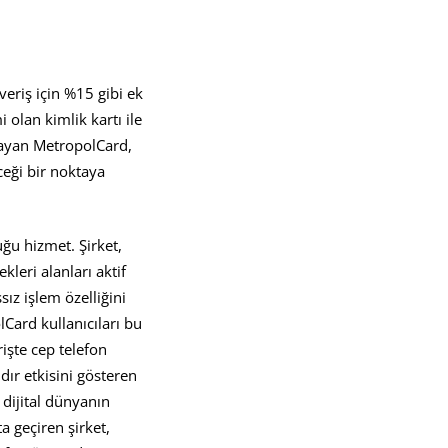
eriş için %15 gibi ek
 olan kimlik kartı ile
ğlayan MetropolCard,
ceği bir noktaya
uğu hizmet. Şirket,
kleri alanları aktif
ız işlem özelliğini
Card kullanıcıları bu
işte cep telefon
ır etkisini gösteren
 dijital dünyanın
a geçiren şirket,