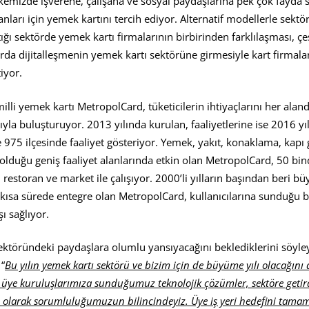
kemizde işverene, çalışana ve sosyal paydaşlarına pek çok fayda 
nları için yemek kartını tercih ediyor. Alternatif modellerle sektö
ğı sektörde yemek kartı firmalarının birbirinden farklılaşması, çeş
da dijitalleşmenin yemek kartı sektörüne girmesiyle kart firmaları,
iyor.
 milli yemek kartı MetropolCard, tüketicilerin ihtiyaçlarını her alan
rıyla buluşturuyor. 2013 yılında kurulan, faaliyetlerine ise 2016 y
975 ilçesinde faaliyet gösteriyor. Yemek, yakıt, konaklama, kapı gi
olduğu geniş faaliyet alanlarında etkin olan MetropolCard, 50 bi
i, restoran ve market ile çalışıyor. 2000’li yılların başından beri
a kısa sürede entegre olan MetropolCard, kullanıcılarına sunduğu b
ı sağlıyor.
ektöründeki paydaşlara olumlu yansıyacağını beklediklerini söyl
“
Bu yılın yemek kartı sektörü ve bizim için de büyüme yılı olacağı
ve üye kuruluşlarımıza sunduğumuz teknolojik çözümler, sektöre getird
ası olarak sorumluluğumuzun bilincindeyiz. Üye iş yeri hedefini tamam