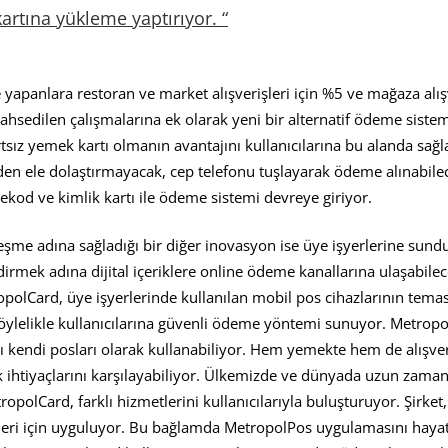
artına yükleme yaptırıyor. “
apanlara restoran ve market alışverişleri için %5 ve mağaza alışv
hsedilen çalışmalarına ek olarak yeni bir alternatif ödeme sistemi
tsız yemek kartı olmanın avantajını kullanıcılarına bu alanda sa
elden ele dolaştırmayacak, cep telefonu tuşlayarak ödeme alınabile
rekod ve kimlik kartı ile ödeme sistemi devreye giriyor.
leşme adına sağladığı bir diğer inovasyon ise üye işyerlerine sund
dirmek adına dijital içeriklere online ödeme kanallarına ulaşabilece
polCard, üye işyerlerinde kullanılan mobil pos cihazlarının temass
Böylelikle kullanıcılarına güvenli ödeme yöntemi sunuyor. Metropol
nı kendi posları olarak kullanabiliyor. Hem yemekte hem de alışver
 ihtiyaçlarını karşılayabiliyor. Ülkemizde ve dünyada uzun zamand
polCard, farklı hizmetlerini kullanıcılarıyla buluşturuyor. Şirket,
erleri için uyguluyor. Bu bağlamda MetropolPos uygulamasını hayat