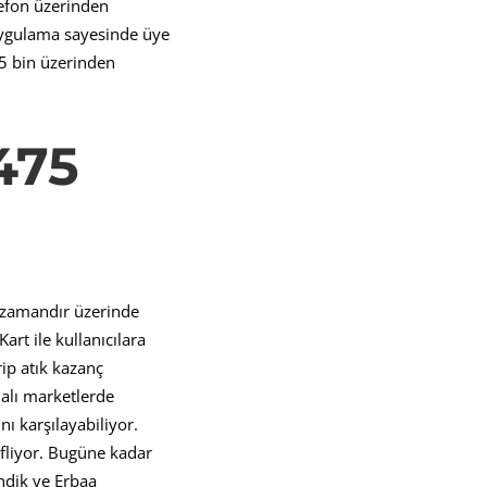
lefon üzerinden
a uygulama sayesinde üye
15 bin üzerinden
475
n zamandır üzerinde
art ile kullanıcılara
irip atık kazanç
malı marketlerde
nı karşılayabiliyor.
efliyor. Bugüne kadar
ndik ve Erbaa