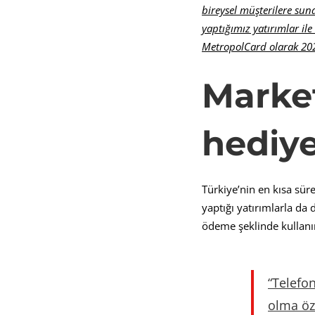
bireysel müşterilere sun
yaptığımız yatırımlar il
MetropolCard olarak 20
Market
hediye
Türkiye’nin en kısa sür
yaptığı yatırımlarla da
ödeme şeklinde kullanı
“Telefo
olma
ö
z