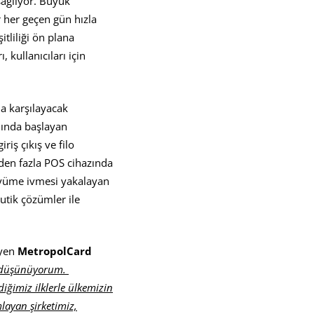
sağlıyor. Büyük
r her geçen gün hızla
itliliği ön plana
 kullanıcıları için
da karşılayacak
ılında başlayan
riş çıkış ve filo
nden fazla POS cihazında
 büyüme ivmesi yakalayan
utik çözümler ile
eyen
MetropolCard
nı düşünüyorum.
iğimiz ilklerle ülkemizin
layan şirketimiz,