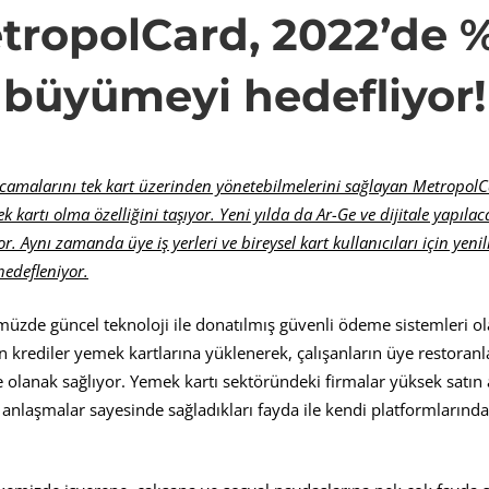
tropolCard, 2022’de 
de
büyümeyi hedefliyor!
rcamalarını tek kart üzerinden yönetebilmelerini sağlayan MetropolC
eyi
ek kartı olma özelliğini taşıyor. Yeni yılda da Ar-Ge ve dijitale yapılac
. Aynı zamanda üye iş yerleri ve bireysel kart kullanıcıları için yeni
edefleniyor.
iyor!
müzde güncel teknoloji ile donatılmış güvenli ödeme sistemleri ola
en krediler yemek kartlarına yüklenerek, çalışanların üye restoranl
lanak sağlıyor. Yemek kartı sektöründeki firmalar yüksek satın a
anlaşmalar sayesinde sağladıkları fayda ile kendi platformlarındaki