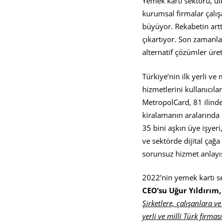
Yemek kartı sektörü, ül
kurumsal firmalar çalışa
büyüyor. Rekabetin arttı
çıkartıyor. Son zamanlar
alternatif çözümler üret
Türkiye’nin ilk yerli ve
hizmetlerini kullanıcıla
MetropolCard, 81 ilinde 
kiralamanın aralarında 
35 bini aşkın üye işyer
ve sektörde dijital çağ
sorunsuz hizmet anlayış
2022’nin yemek kartı s
CEO
’
su Uğ
ur Y
ıldırım,
Şirketlere, çalışanlara 
yerli ve milli Türk firm