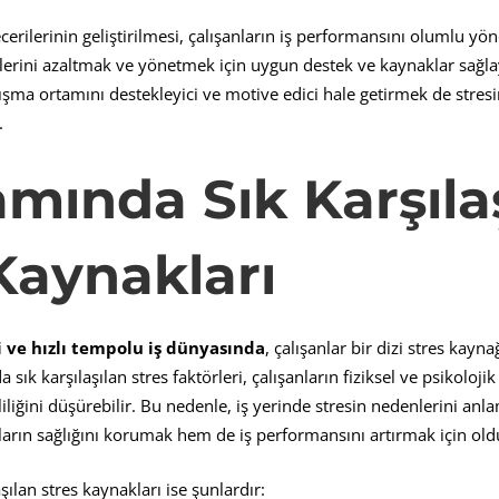
erilerinin geliştirilmesi, çalışanların iş performansını olumlu yönd
ylerini azaltmak ve yönetmek için uygun destek ve kaynaklar sağl
çalışma ortamını destekleyici ve motive edici hale getirmek de stres
.
am
ı
nda S
ı
k Kar
şı
la
Kaynaklar
ı
 ve hızlı tempolu iş dünyasında
, çalışanlar bir dizi stres kayna
a sık karşılaşılan stres faktörleri, çalışanların fiziksel ve psikoloji
mliliğini düşürebilir. Bu nedenle, iş yerinde stresin nedenlerini anla
arın sağlığını korumak hem de iş performansını artırmak için old
şılan stres kaynakları ise şunlardır: