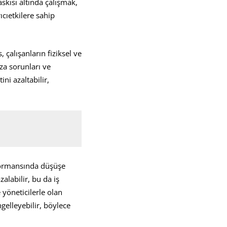
askısı altında çalışmak,
ıcıetkilere sahip
 çalışanların fiziksel ve
ıza sorunları ve
ini azaltabilir,
rformansında düşüşe
zalabilir, bu da iş
e yöneticilerle olan
ngelleyebilir, böylece