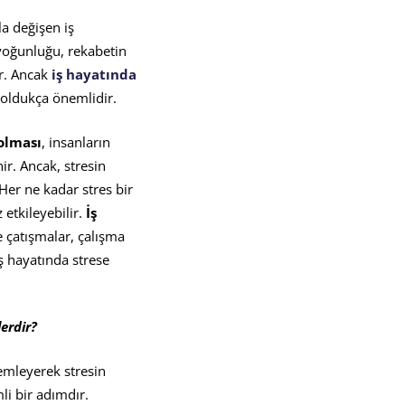
a değişen iş
 yoğunluğu, rekabetin
ir. Ancak
iş hayatında
n oldukça önemlidir.
olması
, insanların
ir. Ancak, stresin
 Her ne kadar stres bir
 etkileyebilir.
İş
de çatışmalar, çalışma
ş hayatında strese
erdir?
lemleyerek stresin
li bir adımdır.