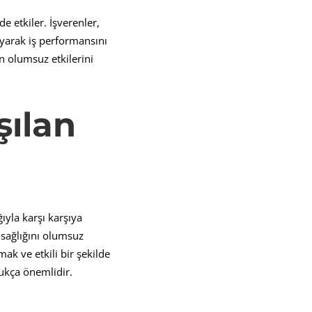
e etkiler. İşverenler,
ayarak iş performansını
in olumsuz etkilerini
şı
lan
ğıyla karşı karşıya
k sağlığını olumsuz
mak ve etkili bir şekilde
ukça önemlidir.