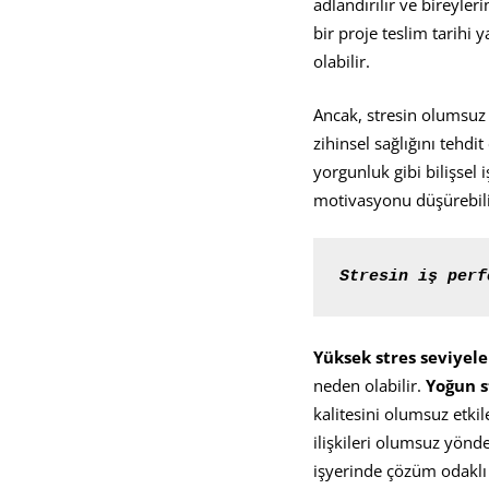
adlandırılır ve bireyler
bir proje teslim tarihi 
olabilir.
Ancak, stresin olumsuz e
zihinsel sağlığını tehdit
yorgunluk gibi bilişsel i
motivasyonu düşürebili
Stresin i
ş
 perf
Y
ü
ksek stres seviyele
neden olabilir.
Yo
ğ
un 
kalitesini olumsuz etkile
ilişkileri olumsuz yönde
işyerinde çözüm odaklı