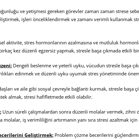
oğunluğu ve yetişmesi gereken görevler zaman zaman strese sebe
eliştirmek, işleri önceliklendirmek ve zamanı verimli kullanmak s
sel aktivite, stres hormonlarının azalmasına ve mutluluk hormonl
birkaç kez düzenli egzersiz yapmak, stresle başa çıkmada etkili bir
ü
zeni:
Dengeli beslenme ve yeterli uyku, vücudun stresle başa çıkm
anlıkları edinmek ve düzenli uyku uyumak stres yönetiminde öneml
aşları ve aile gibi sosyal çevreyle bağlantı kurmak, stresle başa ç
ek almak, stresi hafifletmede etkili olabilir.
:
Uzun süreli çalışmalardan sonra düzenli molalar vermek, zihni d
a molalar, iş verimliliğini artırmanın yanı sıra stresi azaltmak için 
cerilerini Geli
ş
tirmek:
Problem çözme becerilerini güçlendirm