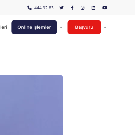
444 92 83
leri
Online İşlemler
Başvuru