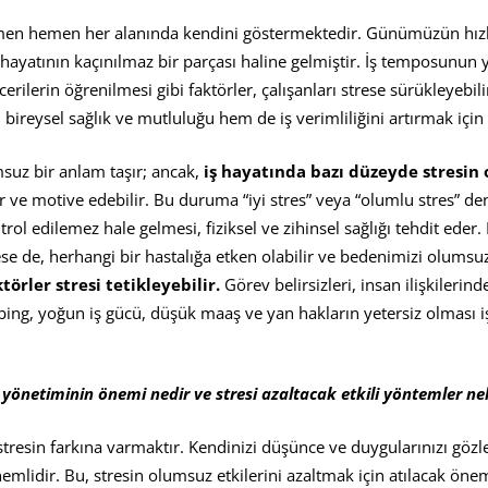
men hemen her alanında kendini göstermektedir. Günümüzün hızl
 hayatının kaçınılmaz bir parçası haline gelmiştir. İş temposunun
cerilerin öğrenilmesi gibi faktörler, çalışanları strese sürükleyebil
imi
 bireysel sağlık ve mutluluğu hem de iş verimliliğini artırmak içi
suz bir anlam taşır; ancak,
iş hayatında bazı düzeyde stresin 
?
r ve motive edebilir. Bu duruma “iyi stres” veya “olumlu stres” den
ol edilemez hale gelmesi, fiziksel ve zihinsel sağlığı tehdit eder.
se de, herhangi bir hastalığa etken olabilir ve bedenimizi olumsuz
örler stresi tetikleyebilir.
Görev belirsizleri, insan ilişkilerin
bing, yoğun iş gücü, düşük maaş ve yan hakların yetersiz olması i
 y
ö
netiminin
ö
nemi nedir ve stresi azaltacak etkili y
ö
ntemler nel
stresin farkına varmaktır. Kendinizi düşünce ve duygularınızı göz
mlidir. Bu, stresin olumsuz etkilerini azaltmak için atılacak önem