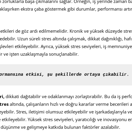
in zorluklarla başa çıkmalarını sağlar. Örneğin, iş yerinde zaman b
yaklaşırken ekstra çaba göstermek gibi durumlar, performansı artır
tkileri de göz ardı edilmemelidir. Kronik ve yüksek düzeyde stres,
 edebilir. Uzun süreli stres altında çalışmak, dikkat dağınıklığı, haf
şlevleri etkileyebilir. Ayrıca, yüksek stres seviyeleri, iş memnuniyet
r ve işten uzaklaşmayla sonuçlanabilir.
ormans
ı
na etkisi, 
ş
u 
ş
ekillerde ortaya 
çı
kabilir.
ri,
dikkati dağıtabilir ve odaklanmayı zorlaştırabilir. Bu da iş pe
stres
altında, çalışanların hızlı ve doğru kararlar verme becerileri a
yebilir. Stres, iletişimi olumsuz etkileyebilir ve işarkadaşlarıyla v
 etkileyebilir. Yüksek stres seviyeleri, yaratıcılığı ve inovasyonu e
 düşünme ve gelişmeye katkıda bulunan faktörler azalabilir.