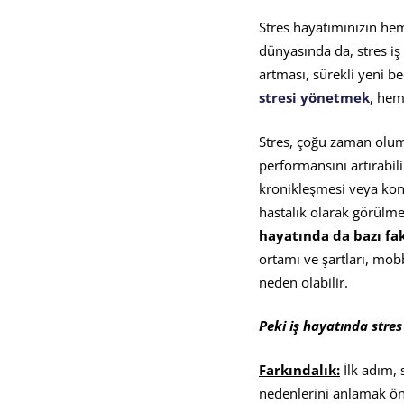
Stres
Stres hayatımınızın he
dünyasında da, stres iş
artması, sürekli yeni be
Yönet
stresi yönetmek
, hem
Stres, çoğu zaman olum
Nedir
performansını artırabili
kronikleşmesi veya kontr
hastalık olarak görülme
hayatında da bazı fakt
ortamı ve şartları, mob
neden olabilir.
Peki i
ş
hayat
ı
nda stres
Fark
ı
ndal
ı
k:
İlk adım, 
nedenlerini anlamak öne