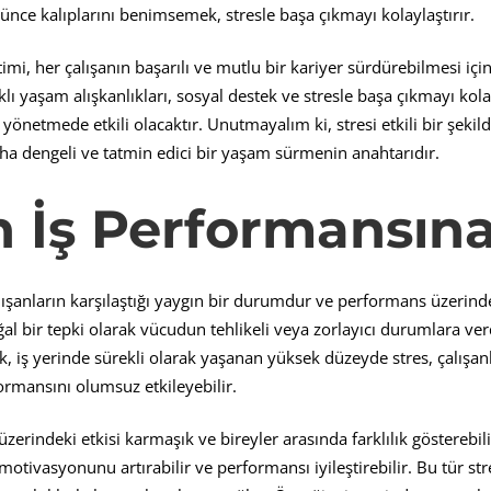
nce kalıplarını benimsemek, stresle başa çıkmayı kolaylaştırır.
imi, her çalışanın başarılı ve mutlu bir kariyer sürdürebilmesi için
lıklı yaşam alışkanlıkları, sosyal destek ve stresle başa çıkmayı kola
ini yönetmede etkili olacaktır. Unutmayalım ki, stresi etkili bir şek
ha dengeli ve tatmin edici bir yaşam sürmenin anahtarıdır.
in
İş
Performans
ı
na
alışanların karşılaştığı yaygın bir durumdur ve performans üzerind
oğal bir tepki olarak vücudun tehlikeli veya zorlayıcı durumlara verd
ak, iş yerinde sürekli olarak yaşanan yüksek düzeyde stres, çalışanl
rmansını olumsuz etkileyebilir.
üzerindeki etkisi karmaşık ve bireyler arasında farklılık gösterebili
otivasyonunu artırabilir ve performansı iyileştirebilir. Bu tür stres