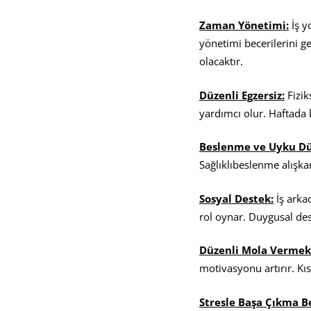
Zaman Y
ö
netimi:
İş y
yönetimi becerilerini g
olacaktır.
D
ü
zenli Egzersiz:
Fizik
yardımcı olur. Haftada 
Beslenme ve Uyku D
Sağlıklıbeslenme alışk
Sosyal Destek:
İş arkad
rol oynar. Duygusal dest
D
ü
zenli Mola Vermek
motivasyonu artırır. Kıs
Stresle Ba
ş
a
Çı
kma Be