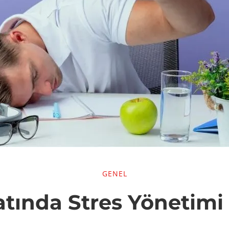
GENEL
atında Stres Yönetimi
ında