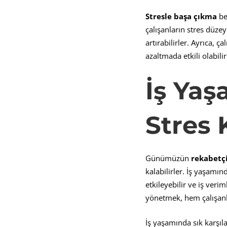
Stresle ba
ş
a
çı
kma
bec
çalışanların stres düze
artırabilirler. Ayrıca, 
azaltmada etkili olabilir
İş
Ya
ş
Stres 
Günümüzün
rekabetçi
kalabilirler. İş yaşamınd
etkileyebilir ve iş veri
yönetmek, hem çalışanl
İş yaşamında sık karşıla