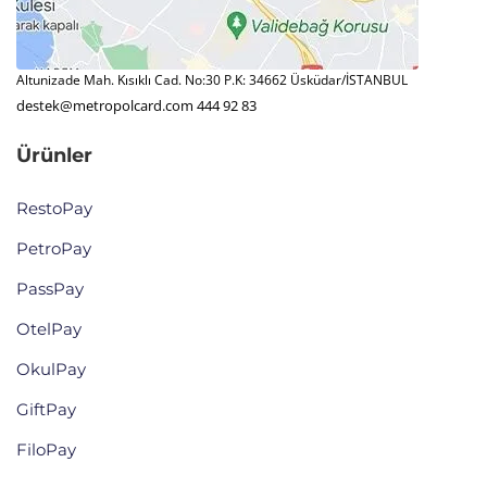
Altunizade Mah. Kısıklı Cad. No:30 P.K: 34662 Üsküdar/İSTANBUL
destek@metropolcard.com
444 92 83
Ürünler
RestoPay
PetroPay
PassPay
OtelPay
OkulPay
GiftPay
FiloPay