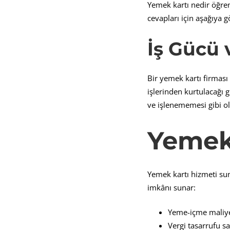
Yemek kartı nedir öğren
cevapları için aşağıya gö
İş Gücü
Bir yemek kartı firması 
işlerinden kurtulacağı 
ve işlenememesi gibi o
Yemek 
Yemek kartı hizmeti sun
imkânı sunar:
Yeme-içme maliyeti
Vergi tasarrufu sa