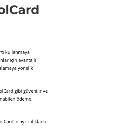
olCard
rtı kullanmaya
lar için avantajlı
rşılamaya yönelik
olCard gibi güvenilir ve
ulunabilen ödeme
lCard’ın ayrıcalıklarla