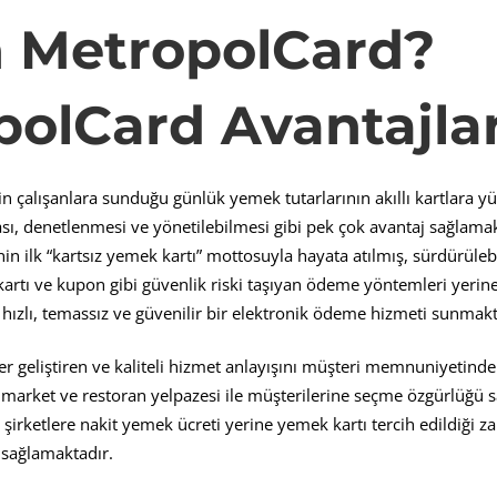
 MetropolCard?
olCard Avantajlar
in çalışanlara sunduğu günlük yemek tutarlarının akıllı kartlara 
ı, denetlenmesi ve yönetilebilmesi gibi pek çok avantaj sağlamak
in ilk “kartsız yemek kartı” mottosuyla hayata atılmış, sürdürülebi
di kartı ve kupon gibi güvenlik riski taşıyan ödeme yöntemleri yer
 hızlı, temassız ve güvenilir bir elektronik ödeme hizmeti sunmakt
r geliştiren ve kaliteli hizmet anlayışını müşteri memnuniyetind
 market ve restoran yelpazesi ile müşterilerine seçme özgürlüğü
 şirketlere nakit yemek ücreti yerine yemek kartı tercih edildiği 
sağlamaktadır.