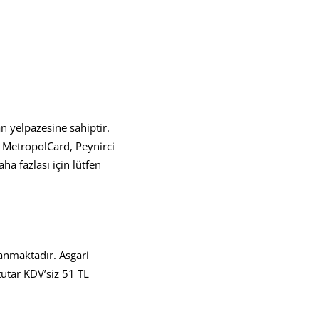
 yelpazesine sahiptir.
n MetropolCard, Peynirci
a fazlası için lütfen
anmaktadır. Asgari
tutar KDV’siz 51 TL