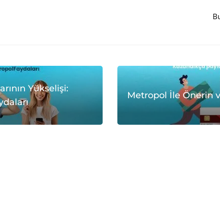
Bu
rının Yükselişi:
Metropol İle Önerin 
ydaları