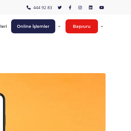
444 92 83
leri
Online İşlemler
Başvuru