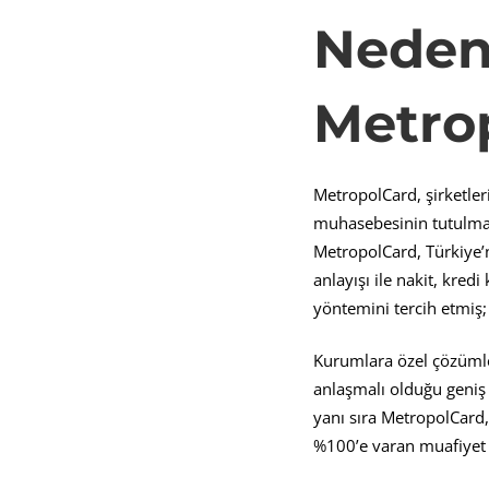
Neden
Metrop
MetropolCard, şirketler
muhasebesinin tutulmas
MetropolCard, Türkiye’n
anlayışı ile nakit, kre
yöntemini tercih etmiş;
Kurumlara özel çözümle
anlaşmalı olduğu geniş
yanı sıra MetropolCard,
%100’e varan muafiyet 