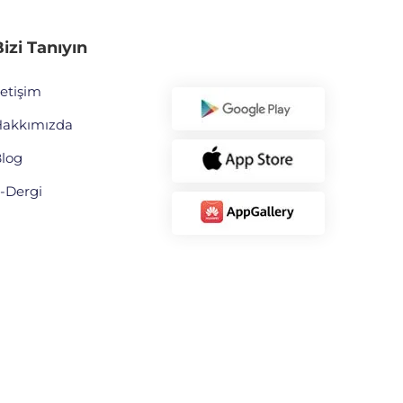
izi Tanıyın
letişim
akkımızda
log
-Dergi