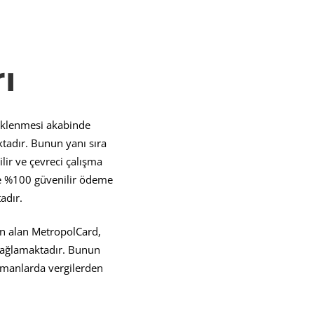
ı
yüklenmesi akabinde
tadır. Bunun yanı sıra
lir ve çevreci çalışma
ine %100 güvenilir ödeme
adır.
en alan MetropolCard,
 sağlamaktadır. Bunun
zamanlarda vergilerden