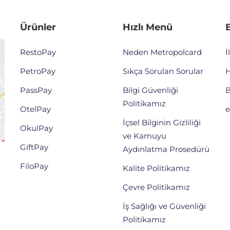
Ürünler
Hızlı Menü
B
RestoPay
Neden Metropolcard
İ
PetroPay
Sıkça Sorulan Sorular
H
PassPay
Bilgi Güvenliği
B
Politikamız
OtelPay
e
İçsel Bilginin Gizliliği
OkulPay
ve Kamuyu
GiftPay
Aydınlatma Prosedürü
FiloPay
Kalite Politikamız
Çevre Politikamız
İş Sağlığı ve Güvenliği
Politikamız