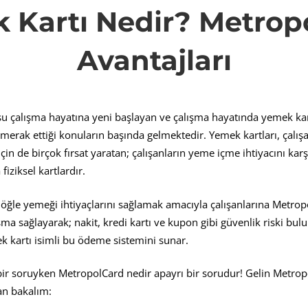
 Kartı Nedir? Metrop
Avantajları
?
su çalışma hayatına yeni başlayan ve çalışma hayatında yemek ka
polCard
merak ettiği konuların başında gelmektedir. Yemek kartları, çalışan
için de birçok fırsat yaratan; çalışanların yeme içme ihtiyacını ka
fiziksel kartlardır.
jları
ın öğle yemeği ihtiyaçlarını sağlamak amacıyla çalışanlarına Metrop
aşma sağlayarak; nakit, kredi kartı ve kupon gibi güvenlik riski b
k kartı isimli bu ödeme sistemini sunar.
bir soruyken MetropolCard nedir apayrı bir sorudur! Gelin Metropo
an bakalım: