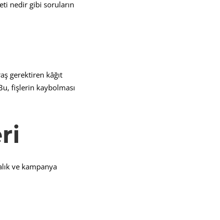
ti nedir gibi soruların
raş gerektiren kâğıt
Bu, fişlerin kaybolması
ri
ıcalık ve kampanya