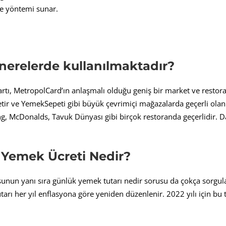
e yöntemi sunar.
nerelerde kullanılmaktadır?
ı, MetropolCard’ın anlaşmalı olduğu geniş bir market ve restoran
etir ve YemekSepeti gibi büyük çevrimiçi mağazalarda geçerli ola
, McDonalds, Tavuk Dünyası gibi birçok restoranda geçerlidir. Dah
 Yemek Ücreti Nedir?
sunun yanı sıra günlük yemek tutarı nedir sorusu da çokça sorgul
tarı her yıl enflasyona göre yeniden düzenlenir. 2022 yılı için bu 