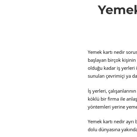
Yemek
Kartı
Nedir
Yemek kartı nedir soru
Metro
başlayan birçok kişinin 
olduğu kadar iş yerleri 
sunulan çevrimiçi ya da 
Avanta
İş yerleri, çalışanların
köklü bir firma ile anl
yöntemleri yerine yeme
Yemek kartı nedir ayrı 
dolu dünyasına yakınd