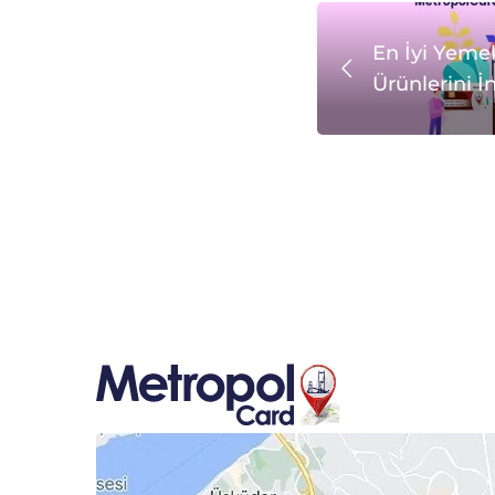
En İyi Yeme
Ürünlerini İ