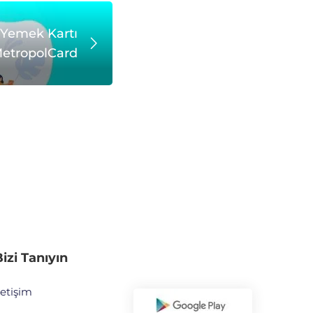
 Yemek Kartı
etropolCard
izi Tanıyın
letişim