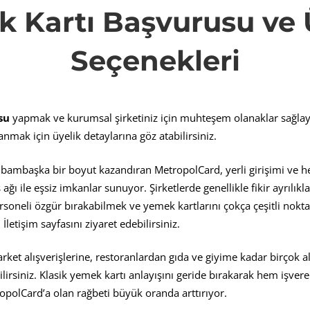
 Kartı Başvurusu ve 
Seçenekleri
rusu
su
yapmak ve kurumsal şirketiniz için muhteşem olanaklar sağla
anmak için üyelik detaylarına göz atabilirsiniz.
bambaşka bir boyut kazandıran MetropolCard, yerli girişimi ve h
 ağı ile eşsiz imkanlar sunuyor. Şirketlerde genellikle fikir ayrılıkl
soneli özgür bırakabilmek ve yemek kartlarını çokça çeşitli nokt
kleri
İletişim sayfasını ziyaret edebilirsiniz.
arket alışverişlerine, restoranlardan gıda ve giyime kadar birçok 
ilirsiniz. Klasik yemek kartı anlayışını geride bırakarak hem işve
polCard’a olan rağbeti büyük oranda arttırıyor.