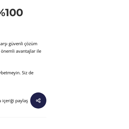
 %100
 karşı güvenli çözüm
 önemli avantajlar ile
ybetmeyin. Siz de
 içeriği paylaş