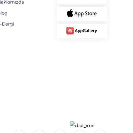
akkımızda
log
-Dergi