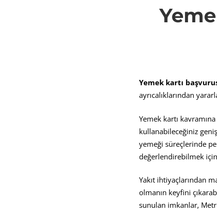
Yemek
Kartı
Başvu
Yemek kartı başvuru
ve
ayrıcalıklarından yararl
Yemek kartı kavramına 
Üyelik
kullanabileceğiniz geniş
yemeği süreçlerinde per
Seçene
değerlendirebilmek için 
Yakıt ihtiyaçlarından m
olmanın keyfini çıkarab
sunulan imkanlar, Metro