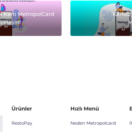
k Kartı MetropolCard
Kartsız
nceleyin!
M
Ürünler
Hızlı Menü
B
RestoPay
Neden Metropolcard
İ