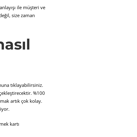
nlayışı ile müşteri ve
değil, size zaman
asıl
na tıklayabilirsiniz.
ekleştirecektir. %100
rmak artık çok kolay.
iyor.
emek kartı