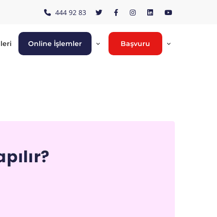
444 92 83
leri
Online İşlemler
Başvuru