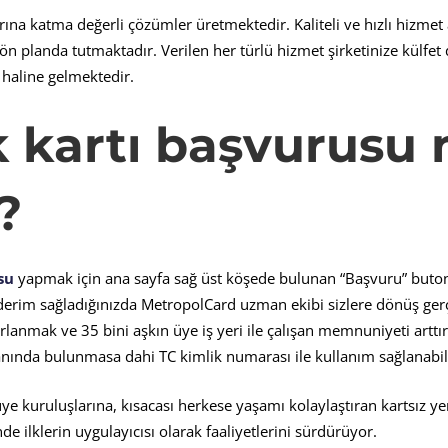
na katma değerli çözümler üretmektedir. Kaliteli ve hızlı hizmet a
n planda tutmaktadır. Verilen her türlü hizmet şirketinize külfet 
 haline gelmektedir.
kartı başvurusu n
?
su
yapmak için ana sayfa sağ üst köşede bulunan “Başvuru” butonu
rim sağladığınızda MetropolCard uzman ekibi sizlere dönüş gerç
rlanmak ve 35 bini aşkın üye iş yeri ile çalışan memnuniyeti arttı
anında bulunmasa dahi TC kimlik numarası ile kullanım sağlanabil
 üye kuruluşlarına, kısacası herkese yaşamı kolaylaştıran kartsız y
e ilklerin uygulayıcısı olarak faaliyetlerini sürdürüyor.