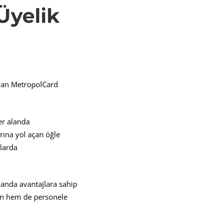
Üyelik
yan MetropolCard
er alanda
arına yol açan öğle
alarda
alanda avantajlara sahip
ren hem de personele