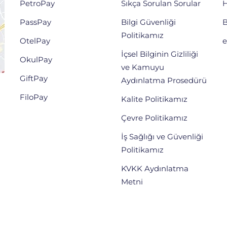
PetroPay
Sıkça Sorulan Sorular
H
PassPay
Bilgi Güvenliği
B
Politikamız
OtelPay
e
İçsel Bilginin Gizliliği
OkulPay
ve Kamuyu
GiftPay
Aydınlatma Prosedürü
FiloPay
Kalite Politikamız
Çevre Politikamız
İş Sağlığı ve Güvenliği
Politikamız
KVKK Aydınlatma
Metni