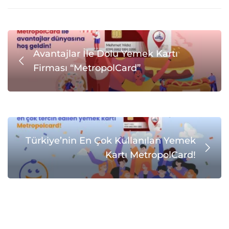
Avantajlar İle Dolu Yemek Kartı
Firması “MetropolCard”
Türkiye’nin En Çok Kullanılan Yemek
Kartı MetropolCard!