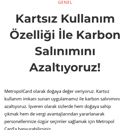
GENEL
Kartsız
Kartsız Kullanım
Kullanım
Özelliği İle Karbon
Özelliği
Salınımını
İle
Azaltıyoruz!
Karbon
MetropolCard olarak doğaya değer veriyoruz. Kartsız
kullanım imkanı sunan uygulamamız ile karbon salınımını
Salınımını
azaltıyoruz. İşveren olarak sizlerde hem doğaya sahip
çıkmak hem de vergi avantajlarından yararlanarak
Azaltıyoruz!
personellerinize özgür seçimler sağlamak için Metropol
Card’a başvurabilirsiniz.